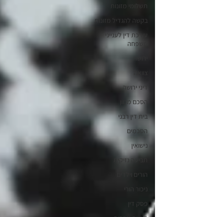
תשלומי מזונות
בקשה להגדיל מזונות
עורכת דין לענייני
משפחה
ירושה
צוואה
דיני ירושה
הסכם ממון
בית דין רבני
הסכמים
נישואין
תביעה נזיקית
הורים וילדים
ניכור הורי
פסק דין