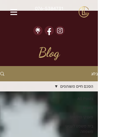
076-5384731
Blog
בלוג
הסכם חיים משותפים
All Posts
מזונות
מענקי מילואים
בית משפט לענייני
משפחה