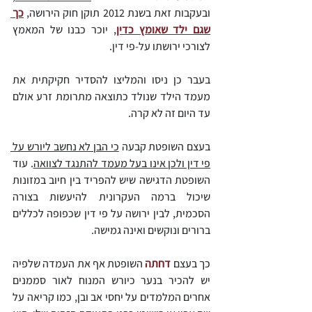
ובעקבות זאת בשנת 2012 תוקן חוק הירושה, 
כך 
שגם ילד שאומץ כדין
, יוכר כבנו של המאמץ 
לצורכי ירושתו על-פי דין.
בעבר כן ניסו והמליצו להסדיר חקיקתית את 
מעמד הילד שנולד כתוצאה מתרומת זרע אולם 
עד היום זה לא קרה.
בעצם השופטת קבעה 
כי הבן לא נחשב ליורש על 
פי דין ולכן אינו בעל מעמד להתנגד לצוואה
. עוד 
השופטת הדגישה שיש להפריד בין חיוב במזונות 
שיכול ברמה העקרונית להיעשות בצורה 
הסכמית, לבין ירושה על פי דין שכפופה לכללים 
ברורים ונוקשים ואינה גמישה.
כך בעצם 
דחתה 
השופטת אף את העמדה שלפיה 
יש להכיר בנער כיורש המנוח לאור סממנים 
אחרים המלמדים על יחסי אב ובן, כמו קריאה על 