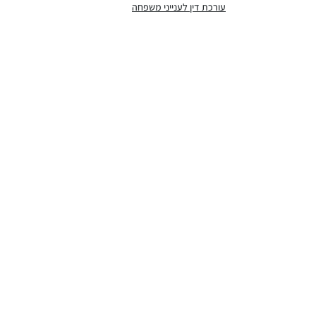
עורכת דין לענייני משפחה
ירושה
הצג הכול
פוסטים אחרונים