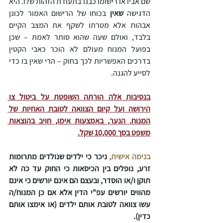
שם אביו או רישומו כבנו בתעודת הזהות שלו. היא 
הדגישה 
שאין 
בכוחו של הרישום האמור לכונן 
אבהות אלא מטרתו לשקף את המצב הקיים 
בלבד, ואולם שעה שהוא סותר לאמת – שכן 
בפועל המנוח מעולם לא הוכר כאבי הקטין 
בדרכים האפשריות לכך בחוק – הרי שאין בו כדי 
לסייע להגנה.
בנסיבות אלה הורתה השופטת על ביטול צו 
הירושה ועל קיום הצוואה לטובת האחיות של 
המנוח. הנער, באמצעות אימו, חויב בהוצאות 
משפט בסך 10,000 שקל.
בנימה אישית,
 ניכר כי ילדים שנולדים מתרומות 
זרע, נופלים בין הכיסאות כי החוק עד כה לא 
תוקן ו/או הוסדר, ובעצם הם אינם יורשים כי אינם 
מהווים יורשים עפ"י הדין אלא אם כן המנוח/ה 
עשו צוואה לטובת אותם ילדים (או אימצו אותם 
כדין).