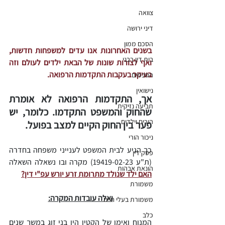
צוואה
דיני ירושה
הסכם ממון
בשנים האחרונות אנו עדים למשפחות חדשות, 
בית דין רבני
ואף לצורות שונות של הבאת ילדים לעולם וזה 
בעיקר בעקבות התקדמות הרפואה.
הסכמים
נישואין
אך, התקדמות הרפואה לא אומרת 
תביעה נזיקית
שהחוק והמשפט התקדמו. כלומר, יש 
הורים וילדים
פער בין החוק הקיים למצב בפועל.
ניכור הורי
כך הגיע לבית המשפט לענייני משפחה בחדרה 
פסק דין
(ת"ע 19419-02-23) מקרה ובו נשאלה השאלה 
הונאת אבהות
האם ילד שנולד מתרומת זרע יורש עפ"י דין?
משמורת
ואלה עובדות המקרה:
משמורת בעלי חיים
כלב
המנוח ואימו של הקטין היו בני זוג במשך שנים 