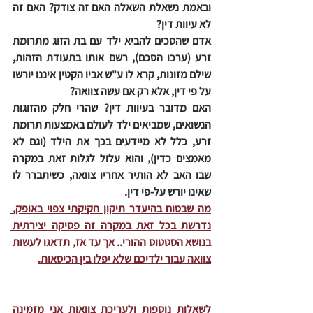
ובאמת נשאלת השאלה האם זה צודק? האם זה 
לא עיוות דין?
אדם שהסכים להביא ילד עם בת הזוג מתרומת 
זרע (ערכו הסכם), רשם אותו בתעודת הזהות, 
שילם מזונות, קרא לו ע"ש אביו הקטין איננו יורשו 
על פי דין, אלא רק אם עשה צוואה?
האם מדובר בעיוות דין? שהרי חלק מהזוגות 
הנשואים, שמביאים ילד לעולם באמצעות תרומת 
זרע, כלל לא מיידעים בכך את הילד (וגם לא 
מאמצים כדין), והוא עלול לגלות זאת במקרה 
שבו האב לא הותיר אחריו צוואה, כשיתברר לו 
שאינו יורש על-פי דין.
מה שבטוח בהיעדר תיקון חקיקתי צפוי באופק, 
נדרשת בכל זאת במקרה זה פסיקה יצירתית 
בנושא הסטטוס ההורי.. אך עד אז, תדאגו לעשות 
צוואה עבור ילדיכם שלא יפלו בין הכיסאות.
לשאלות נוספות ולעריכת צוואות אני מזמינה 