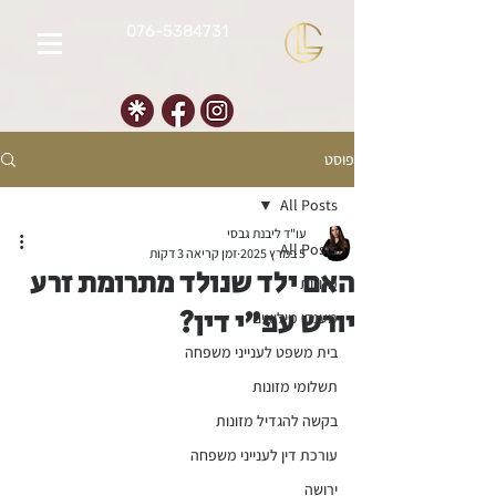
076-5384731
פוסט
All Posts
עו"ד ליבנת גבסי
All Posts
5 במרץ 2025
זמן קריאה 3 דקות
האם ילד שנולד מתרומת זרע
מזונות
יורש עפ"י דין?
מענקי מילואים
בית משפט לענייני משפחה
תשלומי מזונות
בקשה להגדיל מזונות
עורכת דין לענייני משפחה
ירושה