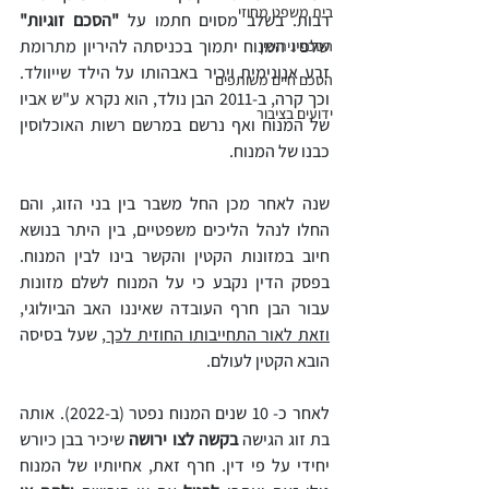
בית משפט מחוזי
רבות. בשלב מסוים חתמו על
 "הסכם זוגיות"
שלפיו המנוח יתמוך בכניסתה להיריון מתרומת 
הסכם גירושין
זרע אנונימית ויכיר באבהותו על הילד שייוולד. 
הסכם חיים משותפים
וכך קרה, ב-2011 הבן נולד, הוא נקרא ע"ש אביו 
ידועים בציבור
של המנוח ואף נרשם במרשם רשות האוכלוסין 
כבנו של המנוח.
שנה לאחר מכן החל משבר בין בני הזוג, והם 
החלו לנהל הליכים משפטיים, בין היתר בנושא 
חיוב במזונות הקטין והקשר בינו לבין המנוח. 
בפסק הדין נקבע כי על המנוח לשלם מזונות 
עבור הבן חרף העובדה שאיננו האב הביולוגי, 
וזאת לאור התחייבותו החוזית לכך
, שעל בסיסה 
הובא הקטין לעולם.
לאחר כ- 10 שנים המנוח נפטר (ב-2022). אותה 
בת זוג הגישה 
בקשה לצו ירושה 
שיכיר בבן כיורש 
יחידי על פי דין. חרף זאת, אחיותיו של המנוח 