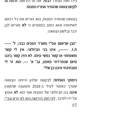
גילו זאת ועתרו
 לבטל 
את צו הירושה 
ולתת צו 
לקיום צוואה שהותיר אחריו המנוח
.
בצוואה שהותיר המנוח, הוא הוריש את כל רכושו 
לאחיותיו והוא כותב במפורש כי 
לא 
מוריש לבן 
דבר ובלשון הצוואה:
"
הבן שרשום עפ"י משרד הפנים כבני, ל' ----- 
ת.ז. -------, אינו בני הביולוגי. אין לי קשר 
משפחתי או קשר נפשי עימו. לא היה קשר ביננו 
מיום שנפרדתי מאמו, גב' א' ---. הוא זר לי 
ומבחינתי איננו בן שלי
".
נימוקי האחיות 
לבקשה שלהן הייתה הצוואה 
שערך כאמור לעיל ב-2018 והטענה שהקטין 
איננו 
בנו הביולוגי של המנוח ואף הוא 
לא 
אומץ 
על ידו לפיכך, 
לפי חוק הירושה הוא לא יורש עפ"י 
דין
.