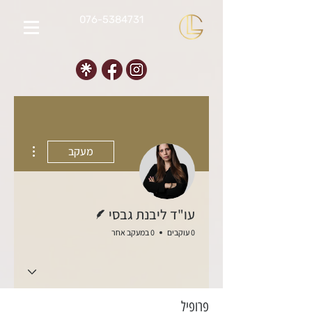
076-5384731
 actions
מעקב
כותב/ת
עו"ד ליבנת גבסי
0 עוקבים
0 במעקב אחר
פרופיל